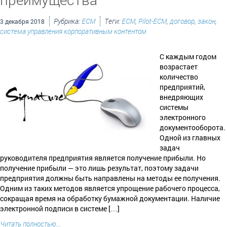
Рубрика:
ECM
Теги:
ECM
,
Pilot-ECM
,
договор
,
закон
,
3 декабря 2018
система управления корпоративным контентом
С каждым годом
возрастает
количество
предприятий,
внедряющих
системы
электронного
документооборота.
Одной из главных
задач
руководителя предприятия является получение прибыли. Но
получение прибыли — это лишь результат, поэтому задачи
предприятия должны быть направлены на методы ее получения.
Одним из таких методов является упрощение рабочего процесса,
сокращая время на обработку бумажной документации. Наличие
электронной подписи в системе […]
Читать полностью...