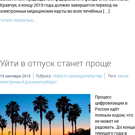
Кравчук, к концу 2019 года должен завершится переход на
электронные медицинские карты во всех лечебных […]
Читать полностью...
Уйти в отпуск станет проще
Рубрика:
Новости законодательства
Теги:
закон
,
19 сентября 2019
электронный документооборот
Процесс
цифровизации в
России идёт
полным ходом, что
не может не
радовать. До конца
текущего года в