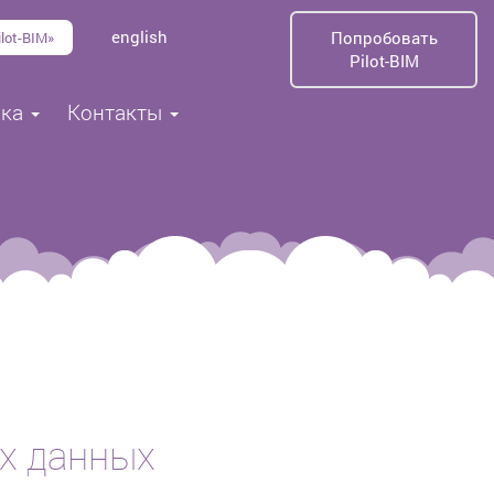
english
Попробовать
lot-BIM»
Pilot-BIM
жка
Контакты
их данных