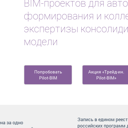
BIM-проектов
для авт
формирования и колл
экспертизы консолид
модели
Попробовать
Акция «Трейд-ин.
Pilot-BIM
Pilot-BIM»
Запись в едином реест
на за одно
российских программ 