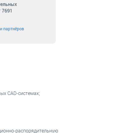
тельных
 7691
и партнёров
ных CAD-системах;
ационно-распорядительную