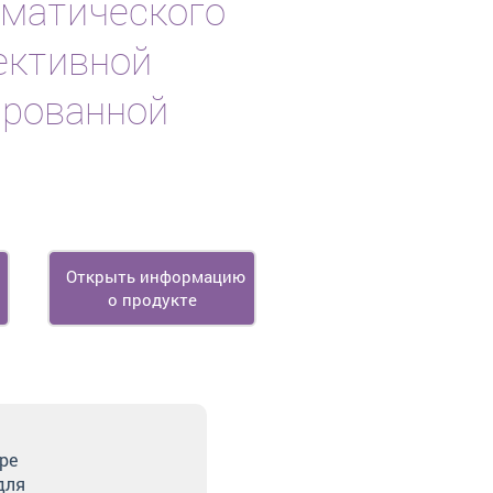
оматического
ективной
ированной
Открыть информацию
о продукте
ре
для