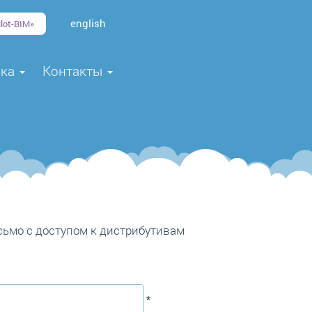
english
lot-BIM»
жка
Контакты
сьмо с доступом к дистрибутивам
*