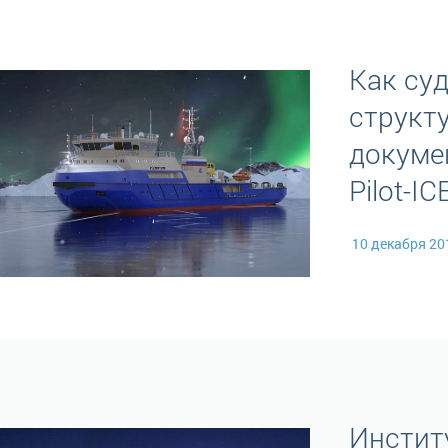
Как су
структ
докуме
Pilot-IC
10 декабря 2
Инстит