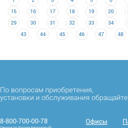
15
16
17
18
19
20
29
30
31
32
33
34
43
44
45
46
47
48
По вопросам приобретения,
установки и обслуживания обращайте
8-800-700-00-78
Офисы
П
(звонок по России бесплатный)