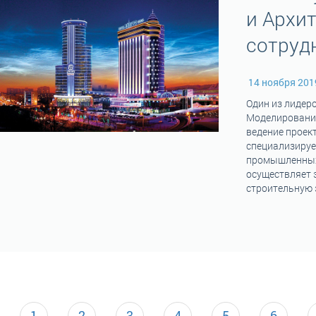
и Архи
сотрудн
14 ноября 20
Один из лидер
Моделирования
ведение проек
специализируе
промышленных 
осуществляет 
строительную 
1
2
3
4
5
6