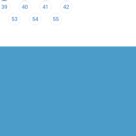
39
40
41
42
53
54
55