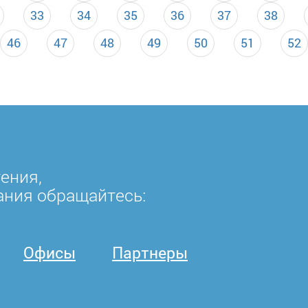
33
34
35
36
37
38
46
47
48
49
50
51
52
ения,
ания обращайтесь:
Офисы
Партнеры