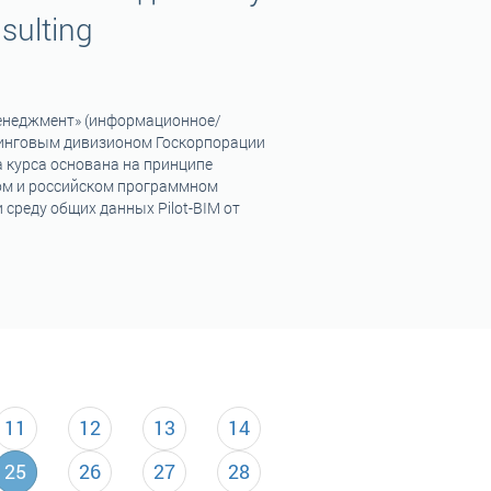
sulting
менеджмент» (информационное/
инговым дивизионом Госкорпорации
а курса основана на принципе
ном и российском программном
 среду общих данных Pilot-BIM от
11
12
13
14
25
26
27
28