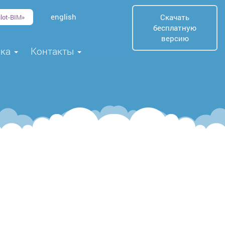
english
Скачать
lot-BIM»
бесплатную
версию
жка
Контакты