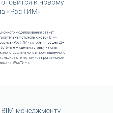
готовится к новому
ума «РосТИМ»
ационного моделирования станет
троительная отрасль к новой BIM-
 форуме «РосТИМ», который прошел 25-
 Software — сделали ставку на опыт
 жилого, социального и промышленного
мплексное отечественное программное
ися на «РосТИМ».
по BIM-менеджменту