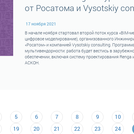
от Росатома и Vysotskiy con
17 ноября 2021
В начале ноября стартовал второй поток курса «BIM-
цифровое моделирование), организованного Инжинир
«Росатом» и компанией Vysotskiy consulting. Программ
мультивендорности: работа будет вестись в зарубеж
обеспечении, включая систему проектирования Renga и
АСКОН.
5
6
7
8
9
10
19
20
21
22
23
24