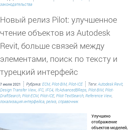
законодательства
Новый релиз Pilot: улучшенное
чтение объектов из Autodesk
Revit, больше связей между
элементами, поиск по тексту и
турецкий интерфейс
Рубрика:
ECM
,
Pilot-BIM
,
Pilot-ICE
Теги:
Autodesk Revit
,
7 июля 2021
Design Transfer View
,
IFC
,
IFC4
,
IfcAdvancedBReps
,
Pilot-BIM
,
Pilot-
DraftSearch
,
Pilot-ECM
,
Pilot-ICE
,
Pilot-TextSearch
,
Reference View
,
локализация интерфейса
,
релиз
,
справочник
Улучшено
отображение
объектов моделей,