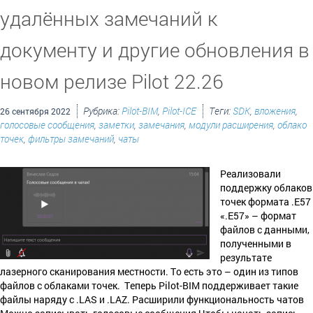
удалённых замечаний к
документу и другие обновления в
новом релизе Pilot 22.26
Рубрика:
Pilot-BIM
,
Pilot-ICE
Теги:
SDK
,
вложения
,
26 сентября 2022
голосовые сообщения
,
заметки
,
замечания
,
модули расширения
,
облако
точек
,
фильтры замечаний
,
чаты
Реализовали
поддержку облаков
точек формата .E57
«.E57» – формат
файлов с данными,
полученными в
результате
лазерного сканирования местности. То есть это – один из типов
файлов с облаками точек. Теперь Pilot-BIM поддерживает такие
файлы наряду с .LAS и .LAZ. Расширили функциональность чатов