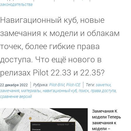
законодательства
Навигационный куб, новые
замечания к модели и облакам
точек, более гибкие права
доступа. Что ещё нового в
релизах Pilot 22.33 и 22.35?
Рубрика:
Pilot-BIM
,
Pilot-ICE
Теги:
заметки
,
22 декабря 2022
замечания
,
материалы
,
навигационный куб
,
поиск
,
права доступа
,
сравнение версий
Замечания К
модели Теперь
замечания к
модели –