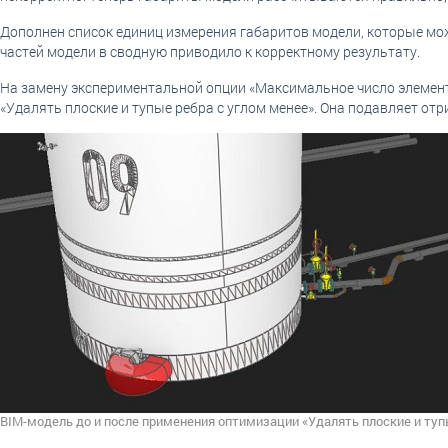
Дополнен список единиц измерения габаритов модели, которые може
частей модели в сводную приводило к корректному результату.
На замену экспериментальной опции «Максимальное число элемент
«Удалять плоские и тупые ребра с углом менее». Она подавляет от
BIM-модель до и после применения оптимизации «Удалять плоские и туп