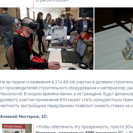
Не за горами и изменения в 214 ФЗ (об участии в долевом строитель
от производителей строительного оборудования и материалов), ра
технологий. В скором времени банки, а не граждане, будут финанс
долевого участия применение BIM может стать конкурентным преи
честность застройщика перед банком позволит снизить ставки на 
Алексей Нестеров, 1С:
«Чтобы обеспечить эту прозрачность, просто 3D
, — 
Нестеров, директор по ERP-решениям 1С