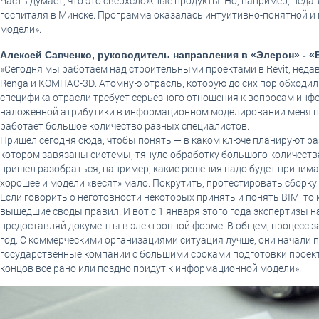
Часть думает, что это сверхсложные продукты. Но, например, нед
госпиталя в Минске. Программа оказалась интуитивно-понятной и 
модели».
Алексей Савченко, руководитель направления в «Элерон» - «
«Сегодня мы работаем над строительными проектами в Revit, нед
Renga и КОМПАС-3D. Атомную отрасль, которую до сих пор обходили
специфика отрасли требует серьезного отношения к вопросам ин
наложенной атрибутики в информационном моделировании меня пр
работает большое количество разных специалистов.
Пришел сегодня сюда, чтобы понять — в каком ключе планируют ра
котором завязаны системы, тянуло обработку большого количества 
пришел разобраться, например, какие решения надо будет принимат
хорошее и модели «весят» мало. Покрутить, протестировать сборку
Если говорить о неготовности некоторых принять и понять BIM, то 
вышедшие своды правил. И вот с 1 января этого года экспертизы 
предоставляй документы в электронной форме. В общем, процесс з
год. С коммерческими организациями ситуация лучше, они начали 
государственные компании с большими сроками подготовки проектов
концов все рано или поздно придут к информационной модели».