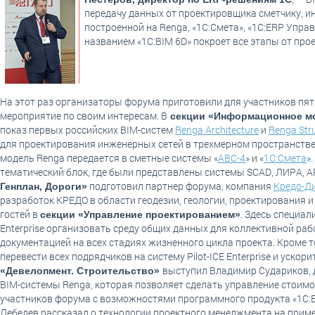
передачу данных от проектировщика сметчику, ин
построенной на Renga, «1С:Смета», «1С:ERP Упра
названием «1С:BIM 6D» покроет все этапы от про
На этот раз организаторы форума приготовили для участников п
мероприятие по своим интересам. В
секции «Информационное мо
показ первых российских BIM-систем
Renga Architecture
и
Renga Str
для проектирования инженерных сетей в трехмерном пространстве, 
модель Renga передается в сметные системы «
АВС-4
» и «
1С:Смета
».
тематический блок, где были представлены системы SCAD, ЛИРА, AP
подготовил партнер форума, компания
Кредо-Д
Генплан, Дороги»
разработок КРЕДО в области геодезии, геологии, проектирования 
гостей в
. Здесь специа
секции «Управление проектированием»
Enterprise организовать среду общих данных для коллективной раб
документацией на всех стадиях жизненного цикла проекта. Кроме т
перевести всех подрядчиков на систему Pilot-ICE Enterprise и уск
выступил Владимир Судариков, д
«Девелопмент. Строительство»
BIM-системы Renga, которая позволяет сделать управление стоимо
участников форума с возможностями программного продукта «1С:ER
Лебедев рассказал о технологии проектного менеджмента на прим